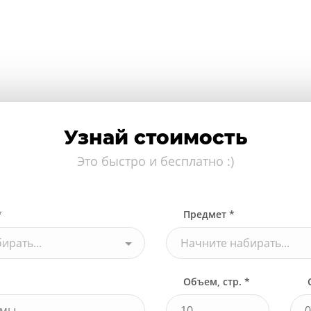
Узнай стоимость
Это быстро и бесплатно :)
*
Предмет *
ирать...
Начните набирать...
Объем, стр. *