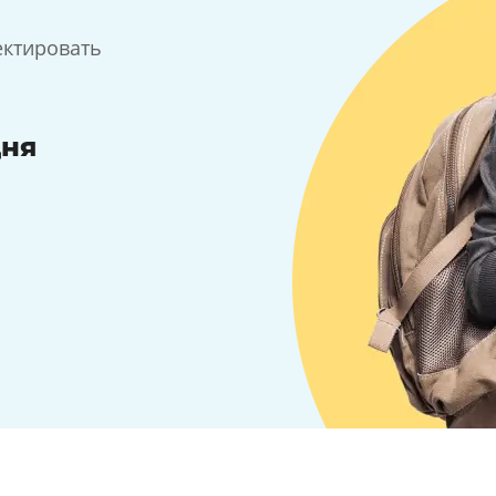
ектировать
дня